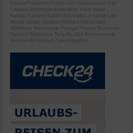
Europa
Frankreich
Frühbucher
Fuerteventura
Gran
Canaria
Griechenland
Heraklion
Irland
Italien
Kanada
Kanaren
Karibik
Kos
Kreta
Lanzarote
Last
Minute
London
Madeira
Mallorca
Marsa Alam
Mittelmeer
Niederlande
Portugal
Rhodos
Rundreise
Spanien
Städtereise
Teneriffa
USA
Wellnessreise
Weltweit
Wintersport
Zypern
Ägypten