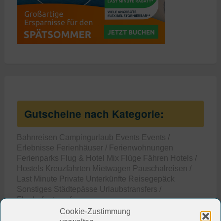
Gutscheine nach Kategorie:
Bahnreisen
Campingurlaub
Events
Events /
Erlebnisse
Ferienhäuser / Ferienwohnungen
Ferienparks
Flug & Hotel Mix
Flüge
Fähren
Hotels /
Hostels
Kreuzfahrten
Mietwagen
Pauschalreisen /
Last Minute
Private Unterkünfte
Reisegepäck
Sonstiges
Städtepässe
Urlaubstransfers /
Flughafentransfers
Cookie-Zustimmung