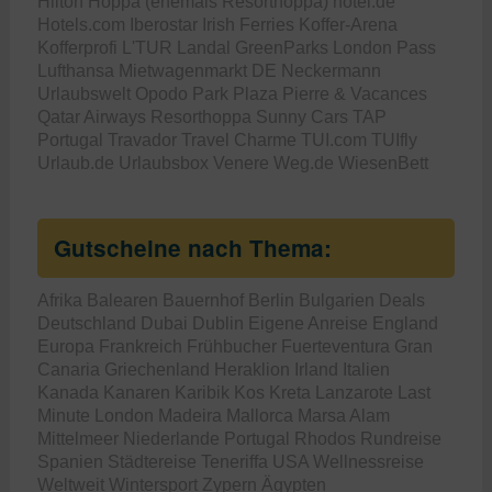
Hilton
Hoppa (ehemals Resorthoppa)
hotel.de
Hotels.com
Iberostar
Irish Ferries
Koffer-Arena
Kofferprofi
L'TUR
Landal GreenParks
London Pass
Lufthansa
Mietwagenmarkt DE
Neckermann
Urlaubswelt
Opodo
Park Plaza
Pierre & Vacances
Qatar Airways
Resorthoppa
Sunny Cars
TAP
Portugal
Travador
Travel Charme
TUI.com
TUIfly
Urlaub.de
Urlaubsbox
Venere
Weg.de
WiesenBett
Gutscheine nach Thema:
Afrika
Balearen
Bauernhof
Berlin
Bulgarien
Deals
Deutschland
Dubai
Dublin
Eigene Anreise
England
Europa
Frankreich
Frühbucher
Fuerteventura
Gran
Canaria
Griechenland
Heraklion
Irland
Italien
Kanada
Kanaren
Karibik
Kos
Kreta
Lanzarote
Last
Minute
London
Madeira
Mallorca
Marsa Alam
Mittelmeer
Niederlande
Portugal
Rhodos
Rundreise
Spanien
Städtereise
Teneriffa
USA
Wellnessreise
Weltweit
Wintersport
Zypern
Ägypten