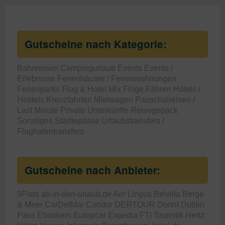
Gutscheine nach Kategorie:
Bahnreisen
Campingurlaub
Events
Events /
Erlebnisse
Ferienhäuser / Ferienwohnungen
Ferienparks
Flug & Hotel Mix
Flüge
Fähren
Hotels /
Hostels
Kreuzfahrten
Mietwagen
Pauschalreisen /
Last Minute
Private Unterkünfte
Reisegepäck
Sonstiges
Städtepässe
Urlaubstransfers /
Flughafentransfers
Gutscheine nach Anbieter:
9Flats
ab-in-den-urlaub.de
Aer Lingus
Belvilla
Berge
& Meer
CarDelMar
Condor
DERTOUR
Dorint
Dublin
Pass
Ebookers
Europcar
Expedia
FTI Touristik
Hertz