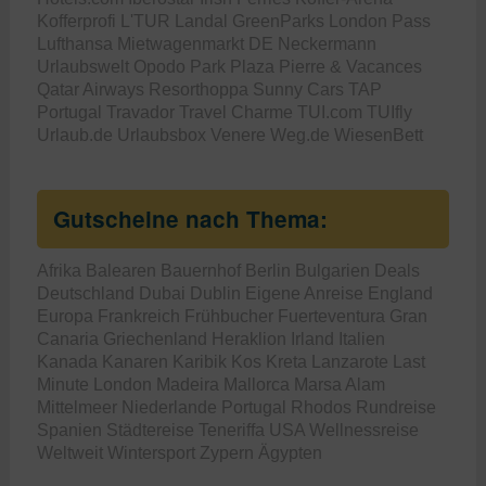
Kofferprofi
L'TUR
Landal GreenParks
London Pass
Lufthansa
Mietwagenmarkt DE
Neckermann
Urlaubswelt
Opodo
Park Plaza
Pierre & Vacances
Qatar Airways
Resorthoppa
Sunny Cars
TAP
Portugal
Travador
Travel Charme
TUI.com
TUIfly
Urlaub.de
Urlaubsbox
Venere
Weg.de
WiesenBett
Gutscheine nach Thema:
Afrika
Balearen
Bauernhof
Berlin
Bulgarien
Deals
Deutschland
Dubai
Dublin
Eigene Anreise
England
Europa
Frankreich
Frühbucher
Fuerteventura
Gran
Canaria
Griechenland
Heraklion
Irland
Italien
Kanada
Kanaren
Karibik
Kos
Kreta
Lanzarote
Last
Minute
London
Madeira
Mallorca
Marsa Alam
Mittelmeer
Niederlande
Portugal
Rhodos
Rundreise
Spanien
Städtereise
Teneriffa
USA
Wellnessreise
Weltweit
Wintersport
Zypern
Ägypten