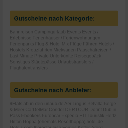
Gutscheine nach Kategorie:
Bahnreisen
Campingurlaub
Events
Events /
Erlebnisse
Ferienhäuser / Ferienwohnungen
Ferienparks
Flug & Hotel Mix
Flüge
Fähren
Hotels /
Hostels
Kreuzfahrten
Mietwagen
Pauschalreisen /
Last Minute
Private Unterkünfte
Reisegepäck
Sonstiges
Städtepässe
Urlaubstransfers /
Flughafentransfers
Gutscheine nach Anbieter:
9Flats
ab-in-den-urlaub.de
Aer Lingus
Belvilla
Berge
& Meer
CarDelMar
Condor
DERTOUR
Dorint
Dublin
Pass
Ebookers
Europcar
Expedia
FTI Touristik
Hertz
Hilton
Hoppa (ehemals Resorthoppa)
hotel.de
Hotels.com
Iberostar
Irish Ferries
Koffer-Arena