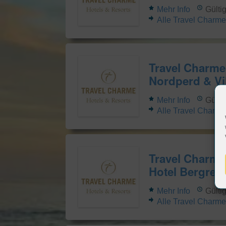
Mehr Info
Gülti
Alle Travel Charm
Travel Charme
Nordperd & Vi
Mehr Info
Gülti
Alle Travel Charm
Travel Charme
Hotel Bergres
Mehr Info
Gültig
Alle Travel Charm