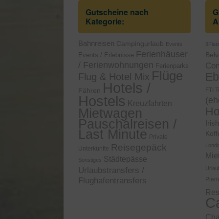
Gutscheine nach
G
Kategorie:
A
Bahnreisen
Campingurlaub
Events
9Flat
Ferienhäuser
Events / Erlebnisse
Belvi
/ Ferienwohnungen
Con
Ferienparks
Flüge
Eb
Flug & Hotel Mix
Hotels /
Fähren
FTI T
Hostels
(eh
Kreuzfahrten
Ho
Mietwagen
Pauschalreisen /
Iris
Last Minute
Koff
Private
Reisegepäck
Lond
Unterkünfte
Mie
Städtepässe
Sonstiges
Urlau
Urlaubstransfers /
Flughafentransfers
Pier
Res
C
Ch