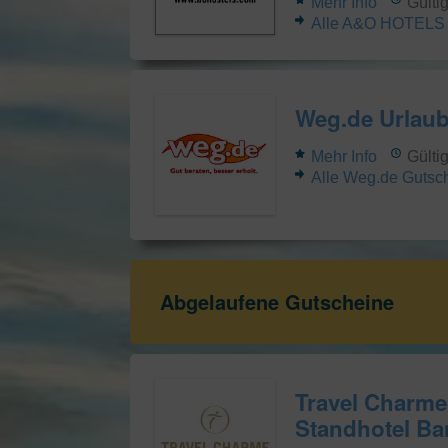
Mehr Info
Gülti
Alle A&O HOTELS 
Weg.de Urlaub
Mehr Info
Gülti
Alle Weg.de Gutsc
Abgelaufene Gutscheine
Travel Charme
Standhotel Ba