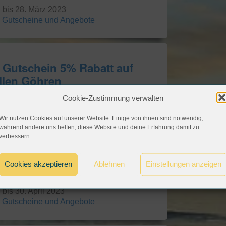
g bis 28. März 2023
e Gutscheine und Angebote
 Gutschein 5% Rabatt auf
llen Göhren
Cookie-Zustimmung verwalten
g bis 29. März 2023
e Gutscheine und Angebote
Wir nutzen Cookies auf unserer Website. Einige von ihnen sind notwendig,
während andere uns helfen, diese Website und deine Erfahrung damit zu
verbessern.
 Rabattcode 10% Rabatt auf
Cookies akzeptieren
Ablehnen
Einstellungen anzeigen
ort Werfenweng
 bis 30. April 2023
e Gutscheine und Angebote