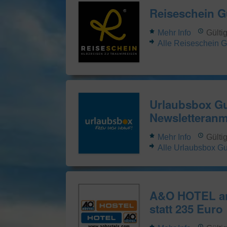
Reiseschein G
Mehr Info
Gülti
Alle Reiseschein 
Urlaubsbox Gu
Newsletteran
Mehr Info
Gülti
Alle Urlaubsbox G
A&O HOTEL an
statt 235 Euro