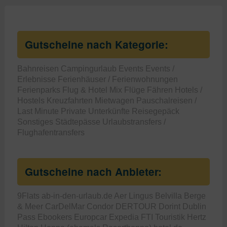
Gutscheine nach Kategorie:
Bahnreisen
Campingurlaub
Events
Events /
Erlebnisse
Ferienhäuser / Ferienwohnungen
Ferienparks
Flug & Hotel Mix
Flüge
Fähren
Hotels /
Hostels
Kreuzfahrten
Mietwagen
Pauschalreisen /
Last Minute
Private Unterkünfte
Reisegepäck
Sonstiges
Städtepässe
Urlaubstransfers /
Flughafentransfers
Gutscheine nach Anbieter:
9Flats
ab-in-den-urlaub.de
Aer Lingus
Belvilla
Berge
& Meer
CarDelMar
Condor
DERTOUR
Dorint
Dublin
Pass
Ebookers
Europcar
Expedia
FTI Touristik
Hertz