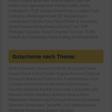
Hilton
Hoppa (ehemals Resorthoppa)
hotel.de
Hotels.com
Iberostar
Irish Ferries
Koffer-Arena
Kofferprofi
L'TUR
Landal GreenParks
London Pass
Lufthansa
Mietwagenmarkt DE
Neckermann
Urlaubswelt
Opodo
Park Plaza
Pierre & Vacances
Qatar Airways
Resorthoppa
Sunny Cars
TAP
Portugal
Travador
Travel Charme
TUI.com
TUIfly
Urlaub.de
Urlaubsbox
Venere
Weg.de
WiesenBett
Gutscheine nach Thema:
Afrika
Balearen
Bauernhof
Berlin
Bulgarien
Deals
Deutschland
Dubai
Dublin
Eigene Anreise
England
Europa
Frankreich
Frühbucher
Fuerteventura
Gran
Canaria
Griechenland
Heraklion
Irland
Italien
Kanada
Kanaren
Karibik
Kos
Kreta
Lanzarote
Last
Minute
London
Madeira
Mallorca
Marsa Alam
Mittelmeer
Niederlande
Portugal
Rhodos
Rundreise
Spanien
Städtereise
Teneriffa
USA
Wellnessreise
Weltweit
Wintersport
Zypern
Ägypten