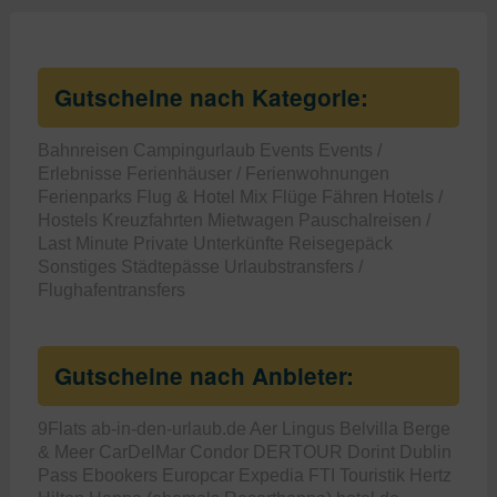
Gutscheine nach Kategorie:
Bahnreisen
Campingurlaub
Events
Events /
Erlebnisse
Ferienhäuser / Ferienwohnungen
Ferienparks
Flug & Hotel Mix
Flüge
Fähren
Hotels /
Hostels
Kreuzfahrten
Mietwagen
Pauschalreisen /
Last Minute
Private Unterkünfte
Reisegepäck
Sonstiges
Städtepässe
Urlaubstransfers /
Flughafentransfers
Gutscheine nach Anbieter:
9Flats
ab-in-den-urlaub.de
Aer Lingus
Belvilla
Berge
& Meer
CarDelMar
Condor
DERTOUR
Dorint
Dublin
Pass
Ebookers
Europcar
Expedia
FTI Touristik
Hertz