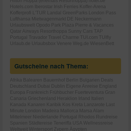
Hilton
Hoppa (ehemals Resorthoppa)
hotel.de
Hotels.com
Iberostar
Irish Ferries
Koffer-Arena
Kofferprofi
L'TUR
Landal GreenParks
London Pass
Lufthansa
Mietwagenmarkt DE
Neckermann
Urlaubswelt
Opodo
Park Plaza
Pierre & Vacances
Qatar Airways
Resorthoppa
Sunny Cars
TAP
Portugal
Travador
Travel Charme
TUI.com
TUIfly
Urlaub.de
Urlaubsbox
Venere
Weg.de
WiesenBett
Gutscheine nach Thema:
Afrika
Balearen
Bauernhof
Berlin
Bulgarien
Deals
Deutschland
Dubai
Dublin
Eigene Anreise
England
Europa
Frankreich
Frühbucher
Fuerteventura
Gran
Canaria
Griechenland
Heraklion
Irland
Italien
Kanada
Kanaren
Karibik
Kos
Kreta
Lanzarote
Last
Minute
London
Madeira
Mallorca
Marsa Alam
Mittelmeer
Niederlande
Portugal
Rhodos
Rundreise
Spanien
Städtereise
Teneriffa
USA
Wellnessreise
Weltweit
Wintersport
Zypern
Ägypten