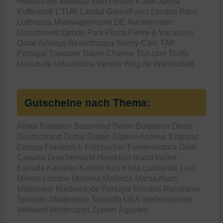
Hotels.com
Iberostar
Irish Ferries
Koffer-Arena
Kofferprofi
L'TUR
Landal GreenParks
London Pass
Lufthansa
Mietwagenmarkt DE
Neckermann
Urlaubswelt
Opodo
Park Plaza
Pierre & Vacances
Qatar Airways
Resorthoppa
Sunny Cars
TAP
Portugal
Travador
Travel Charme
TUI.com
TUIfly
Urlaub.de
Urlaubsbox
Venere
Weg.de
WiesenBett
Gutscheine nach Thema:
Afrika
Balearen
Bauernhof
Berlin
Bulgarien
Deals
Deutschland
Dubai
Dublin
Eigene Anreise
England
Europa
Frankreich
Frühbucher
Fuerteventura
Gran
Canaria
Griechenland
Heraklion
Irland
Italien
Kanada
Kanaren
Karibik
Kos
Kreta
Lanzarote
Last
Minute
London
Madeira
Mallorca
Marsa Alam
Mittelmeer
Niederlande
Portugal
Rhodos
Rundreise
Spanien
Städtereise
Teneriffa
USA
Wellnessreise
Weltweit
Wintersport
Zypern
Ägypten