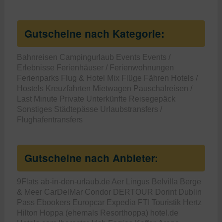
Gutscheine nach Kategorie:
Bahnreisen
Campingurlaub
Events
Events /
Erlebnisse
Ferienhäuser / Ferienwohnungen
Ferienparks
Flug & Hotel Mix
Flüge
Fähren
Hotels /
Hostels
Kreuzfahrten
Mietwagen
Pauschalreisen /
Last Minute
Private Unterkünfte
Reisegepäck
Sonstiges
Städtepässe
Urlaubstransfers /
Flughafentransfers
Gutscheine nach Anbieter:
9Flats
ab-in-den-urlaub.de
Aer Lingus
Belvilla
Berge
& Meer
CarDelMar
Condor
DERTOUR
Dorint
Dublin
Pass
Ebookers
Europcar
Expedia
FTI Touristik
Hertz
Hilton
Hoppa (ehemals Resorthoppa)
hotel.de