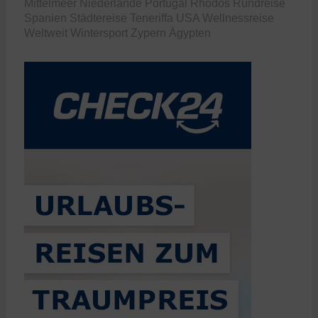
Mittelmeer
Niederlande
Portugal
Rhodos
Rundreise
Spanien
Städtereise
Teneriffa
USA
Wellnessreise
Weltweit
Wintersport
Zypern
Ägypten