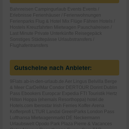
Bahnreisen
Campingurlaub
Events
Events /
Erlebnisse
Ferienhäuser / Ferienwohnungen
Ferienparks
Flug & Hotel Mix
Flüge
Fähren
Hotels /
Hostels
Kreuzfahrten
Mietwagen
Pauschalreisen /
Last Minute
Private Unterkünfte
Reisegepäck
Sonstiges
Städtepässe
Urlaubstransfers /
Flughafentransfers
Gutscheine nach Anbieter:
9Flats
ab-in-den-urlaub.de
Aer Lingus
Belvilla
Berge
& Meer
CarDelMar
Condor
DERTOUR
Dorint
Dublin
Pass
Ebookers
Europcar
Expedia
FTI Touristik
Hertz
Hilton
Hoppa (ehemals Resorthoppa)
hotel.de
Hotels.com
Iberostar
Irish Ferries
Koffer-Arena
Kofferprofi
L'TUR
Landal GreenParks
London Pass
Lufthansa
Mietwagenmarkt DE
Neckermann
Urlaubswelt
Opodo
Park Plaza
Pierre & Vacances