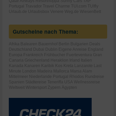
Qatar Airways
Resorthoppa
Sunny Cars
TAP
Portugal
Travador
Travel Charme
TUI.com
TUIfly
Urlaub.de
Urlaubsbox
Venere
Weg.de
WiesenBett
Gutscheine nach Thema:
Afrika
Balearen
Bauernhof
Berlin
Bulgarien
Deals
Deutschland
Dubai
Dublin
Eigene Anreise
England
Europa
Frankreich
Frühbucher
Fuerteventura
Gran
Canaria
Griechenland
Heraklion
Irland
Italien
Kanada
Kanaren
Karibik
Kos
Kreta
Lanzarote
Last
Minute
London
Madeira
Mallorca
Marsa Alam
Mittelmeer
Niederlande
Portugal
Rhodos
Rundreise
Spanien
Städtereise
Teneriffa
USA
Wellnessreise
Weltweit
Wintersport
Zypern
Ägypten