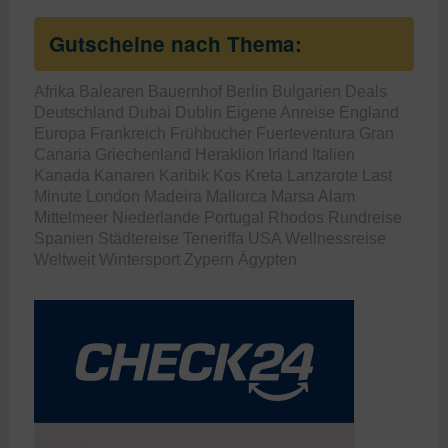
Gutscheine nach Thema:
Afrika
Balearen
Bauernhof
Berlin
Bulgarien
Deals
Deutschland
Dubai
Dublin
Eigene Anreise
England
Europa
Frankreich
Frühbucher
Fuerteventura
Gran
Canaria
Griechenland
Heraklion
Irland
Italien
Kanada
Kanaren
Karibik
Kos
Kreta
Lanzarote
Last
Minute
London
Madeira
Mallorca
Marsa Alam
Mittelmeer
Niederlande
Portugal
Rhodos
Rundreise
Spanien
Städtereise
Teneriffa
USA
Wellnessreise
Weltweit
Wintersport
Zypern
Ägypten