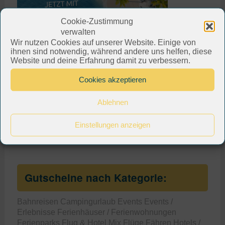
Cookie-Zustimmung
verwalten
Wir nutzen Cookies auf unserer Website. Einige von
ihnen sind notwendig, während andere uns helfen, diese
Website und deine Erfahrung damit zu verbessern.
Cookies akzeptieren
Ablehnen
Einstellungen anzeigen
Gutscheine nach Kategorie:
Bahnreisen
Campingurlaub
Events
Events /
Erlebnisse
Ferienhäuser / Ferienwohnungen
Ferienparks
Flug & Hotel Mix
Flüge
Fähren
Hotels /