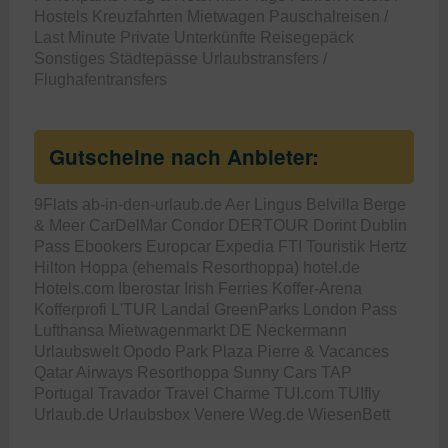
Hostels
Kreuzfahrten
Mietwagen
Pauschalreisen /
Last Minute
Private Unterkünfte
Reisegepäck
Sonstiges
Städtepässe
Urlaubstransfers /
Flughafentransfers
Gutscheine nach Anbieter:
9Flats
ab-in-den-urlaub.de
Aer Lingus
Belvilla
Berge
& Meer
CarDelMar
Condor
DERTOUR
Dorint
Dublin
Pass
Ebookers
Europcar
Expedia
FTI Touristik
Hertz
Hilton
Hoppa (ehemals Resorthoppa)
hotel.de
Hotels.com
Iberostar
Irish Ferries
Koffer-Arena
Kofferprofi
L'TUR
Landal GreenParks
London Pass
Lufthansa
Mietwagenmarkt DE
Neckermann
Urlaubswelt
Opodo
Park Plaza
Pierre & Vacances
Qatar Airways
Resorthoppa
Sunny Cars
TAP
Portugal
Travador
Travel Charme
TUI.com
TUIfly
Urlaub.de
Urlaubsbox
Venere
Weg.de
WiesenBett