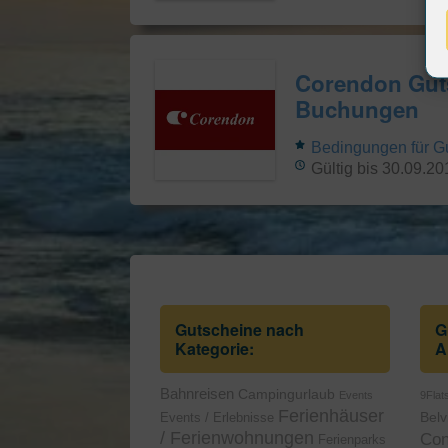
Corendon Guts
Buchungen
Bedingungen für G
Gültig bis 30.09.20
Gutscheine nach
G
Kategorie:
A
Bahnreisen
Campingurlaub
Events
9Flat
Ferienhäuser
Events / Erlebnisse
Belvi
/ Ferienwohnungen
Con
Ferienparks