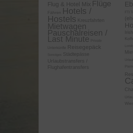
Flüge
Eb
Flug & Hotel Mix
Hotels /
Fähren
FTI T
Hostels
(eh
Kreuzfahrten
Ho
Mietwagen
Pauschalreisen /
Iris
Last Minute
Koff
Private
Reisegepäck
Lond
Unterkünfte
Mie
Städtepässe
Sonstiges
Urlau
Urlaubstransfers /
Flughafentransfers
Pier
Res
C
Ch
Urla
Wie