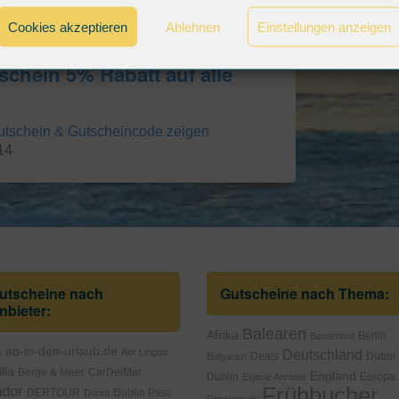
Cookies akzeptieren
Ablehnen
Einstellungen anzeigen
chein 5% Rabatt auf alle
utschein & Gutscheincode zeigen
14
utscheine nach
Gutscheine nach Thema:
nbieter:
Balearen
Afrika
Berlin
Bauernhof
ab-in-den-urlaub.de
s
Aer Lingus
Deutschland
Deals
Dubai
Bulgarien
lla
Berge & Meer
CarDelMar
England
Dublin
Europa
Eigene Anreise
dor
Frühbucher
DERTOUR
Dublin Pass
Dorint