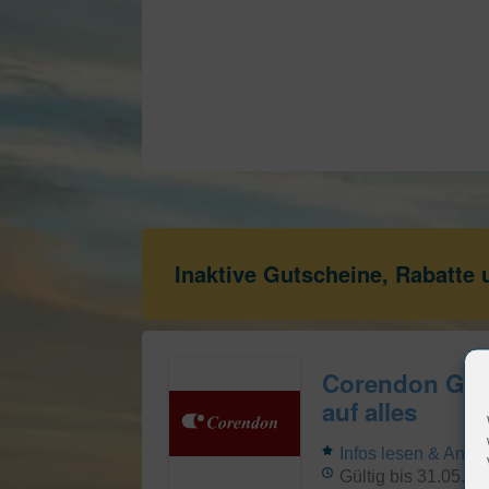
Inaktive Gutscheine, Rabatte
Corendon Guts
auf alles
Infos lesen & Ange
Gültig bis 31.05.20