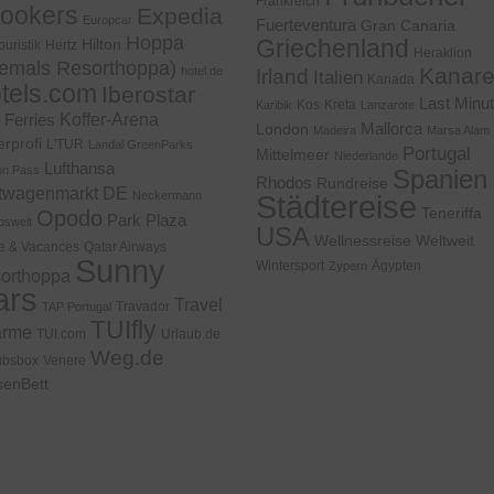
Frankreich
ookers
Expedia
Europcar
Fuerteventura
Gran Canaria
Hoppa
Griechenland
Hilton
ouristik
Hertz
Heraklion
emals Resorthoppa)
Kanar
hotel.de
Irland
Italien
Kanada
tels.com
Iberostar
Last Minu
Kos
Kreta
Karibik
Lanzarote
h Ferries
Koffer-Arena
Mallorca
London
Madeira
Marsa Alam
erprofi
L'TUR
Landal GreenParks
Portugal
Mittelmeer
Niederlande
Lufthansa
on Pass
Spanien
Rhodos
Rundreise
twagenmarkt DE
Neckermann
Städtereise
Teneriffa
Opodo
Park Plaza
bswelt
USA
Wellnessreise
Weltweit
re & Vacances
Qatar Airways
Sunny
Wintersport
Ägypten
Zypern
orthoppa
ars
Travel
Travador
TAP Portugal
TUIfly
arme
TUI.com
Urlaub.de
Weg.de
ubsbox
Venere
senBett