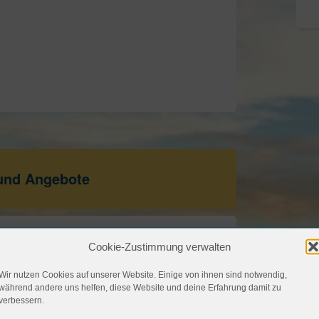
 und Angebote
cheincode 50 Euro Rabatt
Cookie-Zustimmung verwalten
Wir nutzen Cookies auf unserer Website. Einige von ihnen sind notwendig,
während andere uns helfen, diese Website und deine Erfahrung damit zu
bot sichern
verbessern.
21