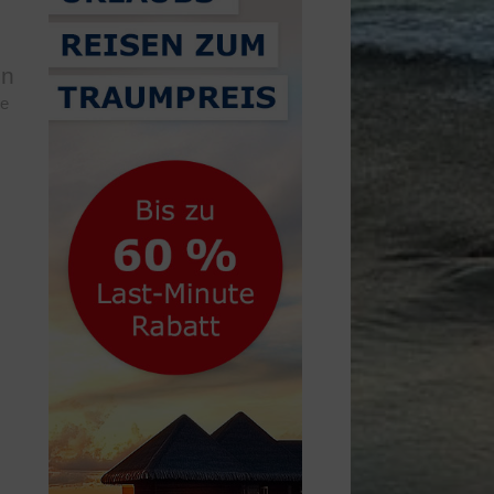
en
te